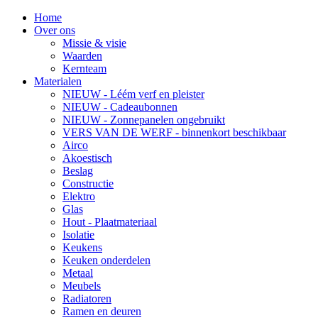
Home
Over ons
Missie & visie
Waarden
Kernteam
Materialen
NIEUW - Léém verf en pleister
NIEUW - Cadeaubonnen
NIEUW - Zonnepanelen ongebruikt
VERS VAN DE WERF - binnenkort beschikbaar
Airco
Akoestisch
Beslag
Constructie
Elektro
Glas
Hout - Plaatmateriaal
Isolatie
Keukens
Keuken onderdelen
Metaal
Meubels
Radiatoren
Ramen en deuren